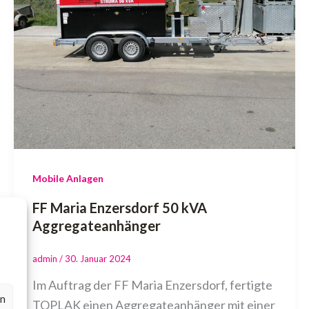
Mobile Anlagen
FF Maria Enzersdorf 50 kVA
Aggregateanhänger
admin
/
30. Januar 2024
Im Auftrag der FF Maria Enzersdorf, fertigte
en
TOPLAK einen Aggregateanhänger mit einer