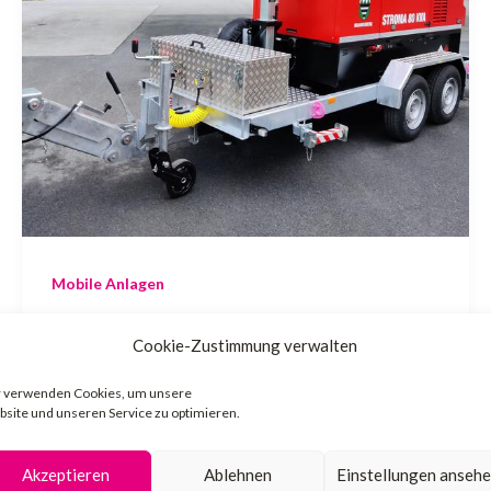
Mobile Anlagen
Land Tirol 80 kVA Aggregateanhänger
Cookie-Zustimmung verwalten
admin
/
30. Januar 2024
 verwenden Cookies, um unsere
site und unseren Service zu optimieren.
Im Auftrag des Landes Tirol, fertigte
TOPLAK 3 Aggregateanhänger mit einer
Akzeptieren
Ablehnen
Einstellungen anseh
Leistung von je 80kVA an. Diese sind so