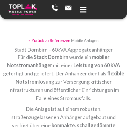
Zum
Inhalt
springen
< Zurück zu Referenzen
Mobile Anlagen
Stadt Dornbirn – 60kVA Aggregateanhänger
Für die
Stadt Dornbirn
wurde ein
mobiler
Notstromanhänger
mit einer
Leistung von 60 kVA
gefertigt und geliefert. Der Anhänger dient als
flexible
Notstromlösung
zur Versorgung kritischer
Infrastrukturen und öffentlicher Einrichtungen im
Falle eines Stromausfalls.
Die Anlage ist auf einem robusten,
straßenzugelassenen Anhänger aufgebaut und
verfügt über eine
kompakte, schallgedämmte