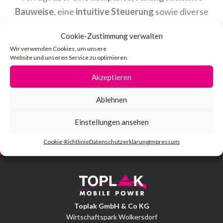
Bauweise
, eine
intuitive Steuerung
sowie diverse
Anschlussmöglichkeiten
für den raschen Einsatz vor
Cookie-Zustimmung verwalten
Ort. Durch die hochwertige Ausführung gewährleistet
Wir verwenden Cookies, um unsere
der Notstromanhänger einen
zuverlässigen und
Website und unseren Service zu optimieren.
sicheren Betrieb
auch unter anspruchsvollen
Akzeptieren
Einsatzbedingungen.
Zurück
N
Ablehnen
VORHERIGE REFERENZ
WEITERE REFERENZ
Einspeisestelle für das Herz Jesu KH in Wien
Gemeindeverband Horn – Notstromversorgung mit 4 Aggregaten
Einstellungen ansehen
Cookie-Richtlinie
Datenschutzerklärung
Impressum
Toplak GmbH & Co KG
Wirtschaftspark Wolkersdorf