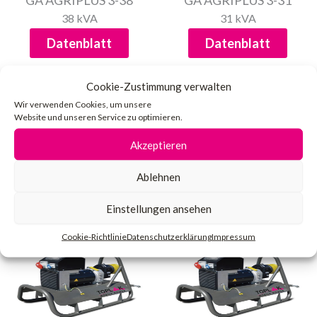
GA AGRIPLUS 3-38
GA AGRIPLUS 3-31
38 kVA
31 kVA
Datenblatt
Datenblatt
Cookie-Zustimmung verwalten
Wir verwenden Cookies, um unsere
Website und unseren Service zu optimieren.
Akzeptieren
GA AGRIPLUS 3-13
GA AGRIPLUS 1-50
Ablehnen
13 kVA
50 kVA
Datenblatt
Datenblatt
Einstellungen ansehen
Cookie-Richtlinie
Datenschutzerklärung
Impressum