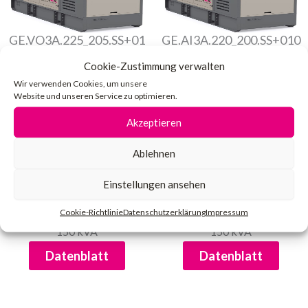
GE.VO3A.225_205.SS+01
GE.AI3A.220_200.SS+010
1
200 kVA
Cookie-Zustimmung verwalten
200 kVA
Datenblatt
Wir verwenden Cookies, um unsere
Datenblatt
Website und unseren Service zu optimieren.
Akzeptieren
Ablehnen
Einstellungen ansehen
Cookie-Richtlinie
Datenschutzerklärung
Impressum
GE.AI3A.165_150.SS+011
GE.AI3A.165_150.SS+010
150 kVA
150 kVA
Datenblatt
Datenblatt