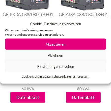
GE.PK3A.088/080.RB+01
GE.AI3A.088/080.RB+01
1
1
Cookie-Zustimmung verwalten
80 kVA
80 kVA
Wir verwenden Cookies, um unsere
Datenblatt
Datenblatt
Website und unseren Service zu optimieren.
Akzeptieren
Ablehnen
Einstellungen ansehen
Cookie-Richtlinie
Datenschutzerklärung
Impressum
GE.AIS5.061/060.RB+01
GE.AIS5.061/060.RB+01
1
1
60 kVA
60 kVA
Datenblatt
Datenblatt