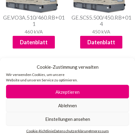
GE.VO3A.510/460.RB+01
GE.SCS5.500/450.RB+01
1
4
460 kVA
450 kVA
Datenblatt
Datenblatt
Cookie-Zustimmung verwalten
Wir verwenden Cookies, um unsere
Website und unseren Service zu optimieren.
Akzeptieren
GE.SCS5.500/450.RB+01
GE.VO3A.450/410.RB+01
1
4
Ablehnen
450 kVA
400 kVA
Datenblatt
Datenblatt
Einstellungen ansehen
Cookie-Richtlinie
Datenschutzerklärung
Impressum