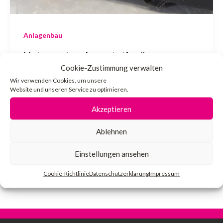
Anlagenbau
Netzersatzanlage stationär –
Philipshaus Wien – 500kVA
Cookie-Zustimmung verwalten
Wir verwenden Cookies, um unsere
Website und unseren Service zu optimieren.
admin
/
30. Januar 2024
Akzeptieren
Der Anlauf der Netzersatzanlage erfolgt
selbständig bei Ausfall des öffentlichen
Ablehnen
Netzes. Es ist ein Netz-Parallelbetrieb mit
Einstellungen ansehen
Überlappungssynchronisation vorgesehen.
Die Spannungsüberwachung […]
Cookie-Richtlinie
Datenschutzerklärung
Impressum