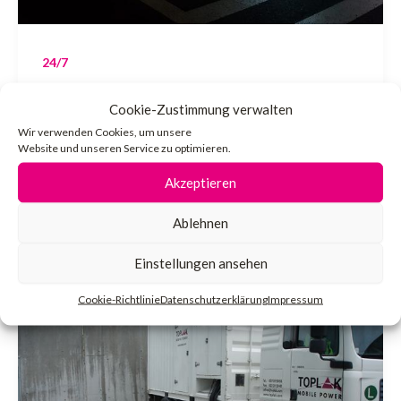
24/7
Mietnotkälte – Privatbrauerei Egger
Cookie-Zustimmung verwalten
Herzogenburg
Wir verwenden Cookies, um unsere
Website und unseren Service zu optimieren.
admin
/
30. Januar 2024
Akzeptieren
Notkälteversorgung 1 MW Umsetzung Mai
Ablehnen
2018
Einstellungen ansehen
Cookie-Richtlinie
Datenschutzerklärung
Impressum