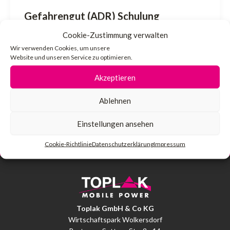
Gefahrengut (ADR) Schulung
Cookie-Zustimmung verwalten
admin
/
8. November 2024
Wir verwenden Cookies, um unsere
Website und unseren Service zu optimieren.
Interne Schulung bei TOPLAK, zum Thema
Unterweisung „Gefahrengutbeförderung
Akzeptieren
alles Beteiligten“. Da sich die Vorschriften alle
Ablehnen
2 Jahre ändern und wir […]
Einstellungen ansehen
Cookie-Richtlinie
Datenschutzerklärung
Impressum
Toplak GmbH & Co KG
Wirtschaftspark Wolkersdorf