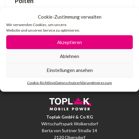
Pölten
admin
/
17. Mai 2024
Cookie-Zustimmung verwalten
Wir verwenden Cookies, um unsere
Eishalle in St. Pölten und dessen Hockeyteam
Website und unseren Service zu optimieren.
2x 300kW redundante Mietkälte. Die 2
Akzeptieren
Kaltwassersätze werden dort während des
Umbaus der […]
Ablehnen
Einstellungen ansehen
Cookie-Richtlinie
Datenschutzerklärung
Impressum
Toplak GmbH & Co KG
Wirtschaftspark Wolkersdorf
Berta von Suttner Straße 14
2120 Obersdorf