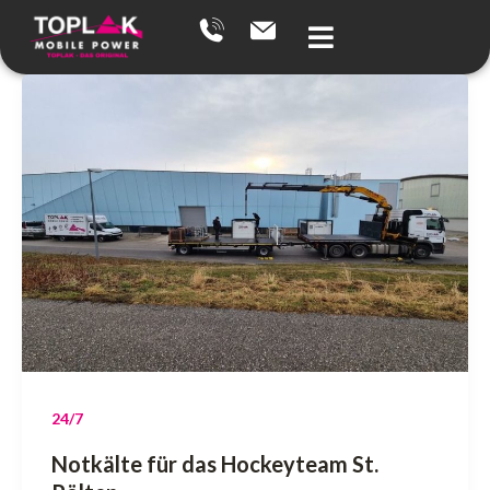
Zum
Inhalt
springen
24/7
Notkälte für das Hockeyteam St.