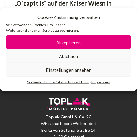
„O`zapft is“ auf der Kaiser Wiesn in
Wien
Cookie-Zustimmung verwalten
Wir verwenden Cookies, um unsere
admin
/
17. Mai 2024
Website und unseren Service zu optimieren.
Nach 4 Wochen Aufbau steht dem Feiern
Akzeptieren
nichts mehr im Wege. Die komplette
Stromversorgung ab 2 TST ( à 800kVA) […]
Ablehnen
Einstellungen ansehen
Cookie-Richtlinie
Datenschutzerklärung
Impressum
Toplak GmbH & Co KG
Wirtschaftspark Wolkersdorf
Berta von Suttner Straße 14
2120 Obersdorf