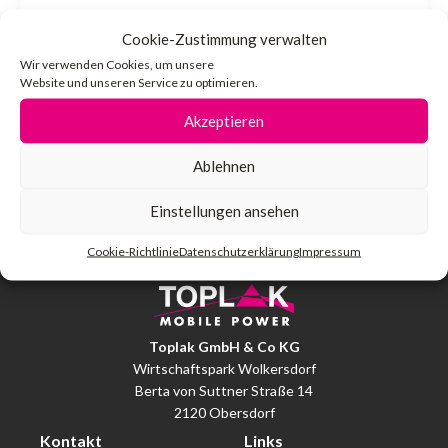
admin
/
30. Januar 2024
Cookie-Zustimmung verwalten
TOPLAK International Bei dem ersten
Wir verwenden Cookies, um unsere
Website und unseren Service zu optimieren.
Auftreten des internationalen Catering-
Unternehmens Do & Co in den USA griff
Akzeptieren
dieser – wie schon […]
Ablehnen
Einstellungen ansehen
Cookie-Richtlinie
Datenschutzerklärung
Impressum
Toplak GmbH & Co KG
Wirtschaftspark Wolkersdorf
Berta von Suttner Straße 14
2120 Obersdorf
Kontakt
Links