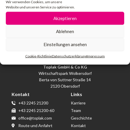
Wir verwenden Cookies, um unsere
Zurück
N
VORHERIGE REFERENZ
WEITERE REFERENZ
Website und unseren Service zu optimieren.
Hauptuni Wien – 650 kVA Netzersatzanlage
Medlog – 200 kVA Notstromaggregat
Akzeptieren
Ablehnen
Einstellungen ansehen
Cookie-Richtlinie
Datenschutzerklärung
Impressum
Toplak GmbH & Co KG
Wirtschaftspark Wolkersdorf
Berta von Suttner Straße 14
2120 Obersdorf
Kontakt
Links
+43 2245 21200
Karriere
+43 2245 21200-60
Team
office@toplak.com
Geschichte
Route und Anfahrt
Kontakt