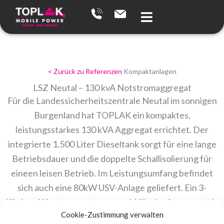
Zum
Inhalt
springen
< Zurück zu Referenzen
Kompaktanlagen
LSZ Neutal – 130 kvA Notstromaggregat
Für die Landessicherheitszentrale Neutal im sonnigen
Burgenland hat TOPLAK ein kompaktes,
leistungsstarkes 130 kVA Aggregat errichtet. Der
integrierte 1.500 Liter Dieseltank sorgt für eine lange
Betriebsdauer und die doppelte Schallisolierung für
eineen leisen Betrieb. Im Leistungsumfang befindet
sich auch eine 80kW USV-Anlage geliefert. Ein 3-
jähriger Wartungsvertrag sowohl für das Aggregat, als
Cookie-Zustimmung verwalten
auch die USV-Anlage komplettiert dieses Projekt.