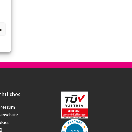
en
chtliches
pressum
enschutz
kies
B