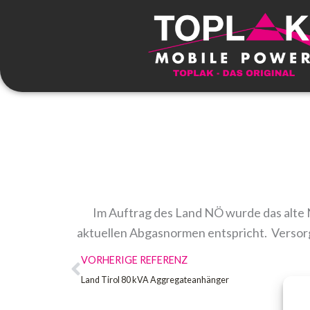
Zum
Inhalt
springen
Im Auftrag des Land NÖ wurde das alte
aktuellen Abgasnormen entspricht. Versorgt
Zurück
VORHERIGE REFERENZ
Land Tirol 80 kVA Aggregateanhänger