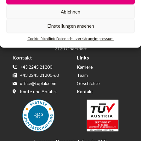
Ablehnen
Einstellungen ansehen
Toplak GmbH & Co KG
Wirtschaftspark Wolkersdorf
Cookie-Richtlinie
Datenschutzerklärung
Impressum
Berta von Suttner Straße 14
2120 Obersdorf
Kontakt
Links
+43 2245 21200
Karriere
+43 2245 21200-60
Team
office@toplak.com
Geschichte
Route und Anfahrt
Kontakt