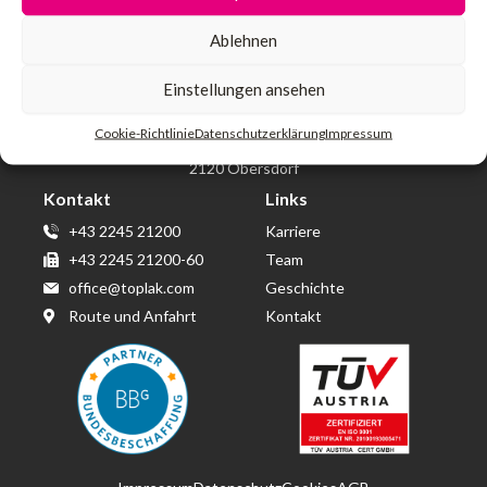
Ablehnen
Einstellungen ansehen
Toplak GmbH & Co KG
Wirtschaftspark Wolkersdorf
Cookie-Richtlinie
Datenschutzerklärung
Impressum
Berta von Suttner Straße 14
2120 Obersdorf
Kontakt
Links
+43 2245 21200
Karriere
+43 2245 21200-60
Team
office@toplak.com
Geschichte
Route und Anfahrt
Kontakt