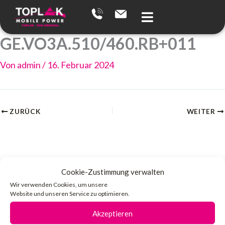
Zum
Inhalt
springen
GE.VO3A.510/460.RB+011
Von
admin
/
16. Februar 2024
ZURÜCK
WEITER
Cookie-Zustimmung verwalten
Wir verwenden Cookies, um unsere
Website und unseren Service zu optimieren.
Akzeptieren