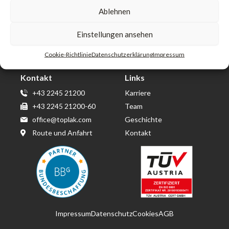
Ablehnen
Toplak GmbH & Co KG
Einstellungen ansehen
Wirtschaftspark Wolkersdorf
Berta von Suttner Straße 14
Cookie-Richtlinie
Datenschutzerklärung
Impressum
2120 Obersdorf
Kontakt
Links
+43 2245 21200
Karriere
+43 2245 21200-60
Team
office@toplak.com
Geschichte
Route und Anfahrt
Kontakt
Impressum
Datenschutz
Cookies
AGB