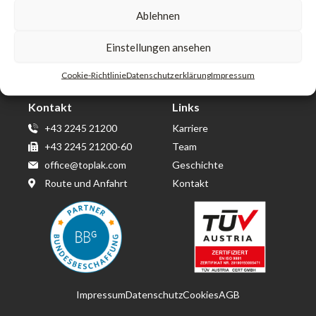
Ablehnen
Toplak GmbH & Co KG
Einstellungen ansehen
Wirtschaftspark Wolkersdorf
Berta von Suttner Straße 14
Cookie-Richtlinie
Datenschutzerklärung
Impressum
2120 Obersdorf
Kontakt
Links
+43 2245 21200
Karriere
+43 2245 21200-60
Team
office@toplak.com
Geschichte
Route und Anfahrt
Kontakt
Impressum
Datenschutz
Cookies
AGB