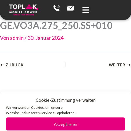
Zum
Inhalt
springen
GE.VO3A.275_250.SS+010
Von
admin
/
30. Januar 2024
ZURÜCK
WEITER
Cookie-Zustimmung verwalten
Wir verwenden Cookies, um unsere
Website und unseren Service zu optimieren.
Akzeptieren