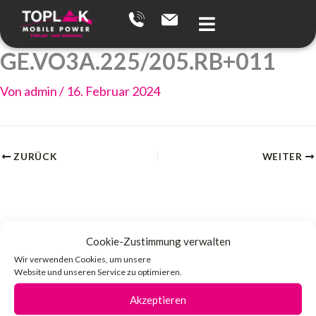
Zum
Inhalt
springen
GE.VO3A.225/205.RB+011
Von
admin
/
16. Februar 2024
ZURÜCK
WEITER
Cookie-Zustimmung verwalten
Wir verwenden Cookies, um unsere
Website und unseren Service zu optimieren.
Akzeptieren