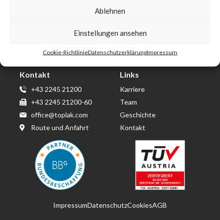
Ablehnen
Toplak GmbH & Co KG
Einstellungen ansehen
Wirtschaftspark Wolkersdorf
Berta von Suttner Straße 14
Cookie-Richtlinie
Datenschutzerklärung
Impressum
2120 Obersdorf
Kontakt
Links
+43 2245 21200
Karriere
+43 2245 21200-60
Team
office@toplak.com
Geschichte
Route und Anfahrt
Kontakt
Impressum
Datenschutz
Cookies
AGB