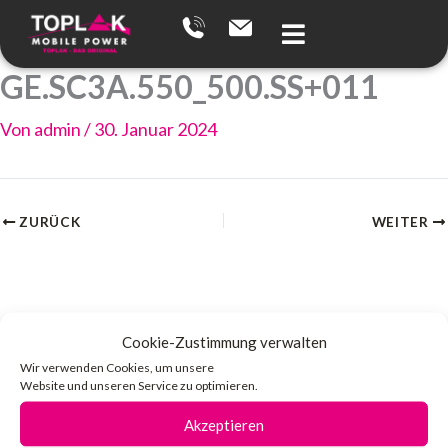
Zum
Inhalt
springen
GE.SC3A.550_500.SS+011
Von
admin
/
30. Januar 2024
ZURÜCK
WEITER
Cookie-Zustimmung verwalten
Wir verwenden Cookies, um unsere
Website und unseren Service zu optimieren.
Akzeptieren