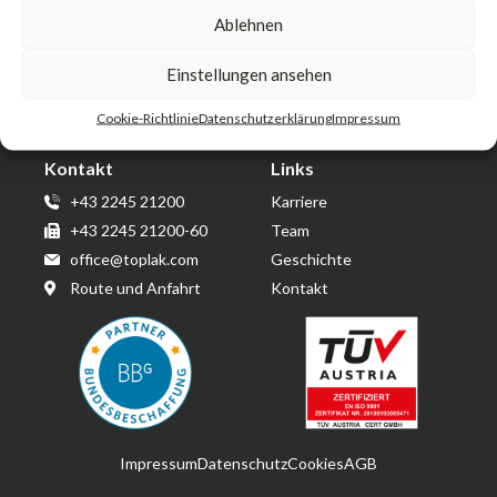
Ablehnen
Toplak GmbH & Co KG
Einstellungen ansehen
Wirtschaftspark Wolkersdorf
Berta von Suttner Straße 14
Cookie-Richtlinie
Datenschutzerklärung
Impressum
2120 Obersdorf
Kontakt
Links
+43 2245 21200
Karriere
+43 2245 21200-60
Team
office@toplak.com
Geschichte
Route und Anfahrt
Kontakt
Impressum
Datenschutz
Cookies
AGB