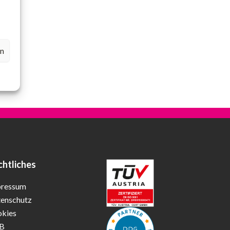
en
chtliches
pressum
enschutz
kies
B