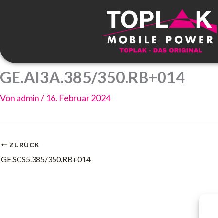
Zum
Inhalt
springen
GE.AI3A.385/350.RB+014
Von
admin
/
16. Februar 2024
ZURÜCK
GE.SCS5.385/350.RB+014