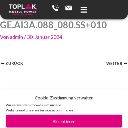
Zum
Inhalt
springen
GE.AI3A.088_080.SS+010
Von
admin
/
30. Januar 2024
ZURÜCK
WEITER
Cookie-Zustimmung verwalten
Wir verwenden Cookies, um unsere
Website und unseren Service zu optimieren.
Akzeptieren