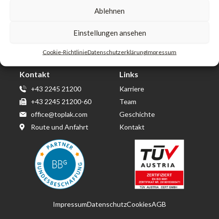
Ablehnen
Toplak GmbH & Co KG
Einstellungen ansehen
Wirtschaftspark Wolkersdorf
Berta von Suttner Straße 14
Cookie-Richtlinie
Datenschutzerklärung
Impressum
2120 Obersdorf
Kontakt
Links
+43 2245 21200
Karriere
+43 2245 21200-60
Team
office@toplak.com
Geschichte
Route und Anfahrt
Kontakt
Impressum
Datenschutz
Cookies
AGB