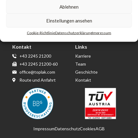
Ablehnen
Toplak GmbH & Co KG
Einstellungen ansehen
Wirtschaftspark Wolkersdorf
Berta von Suttner Straße 14
Cookie-Richtlinie
Datenschutzerklärung
Impressum
2120 Obersdorf
Kontakt
Links
+43 2245 21200
Karriere
+43 2245 21200-60
Team
office@toplak.com
Geschichte
Route und Anfahrt
Kontakt
Impressum
Datenschutz
Cookies
AGB