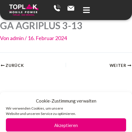
Zum
Inhalt
springen
GA AGRIPLUS 3-13
Von
admin
/
16. Februar 2024
ZURÜCK
WEITER
Cookie-Zustimmung verwalten
Wir verwenden Cookies, um unsere
Website und unseren Service zu optimieren.
Akzeptieren